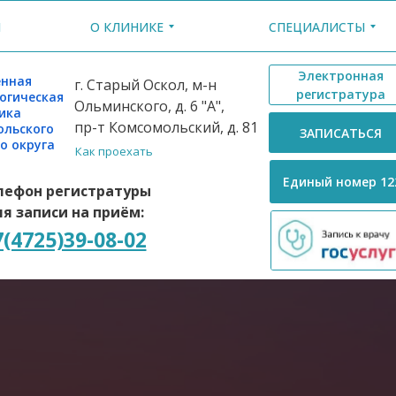
Ы
О КЛИНИКЕ
СПЕЦИАЛИСТЫ
Электронная
нная
г. Старый Оскол, м-н
регистратура
огическая
Ольминского, д. 6 "А",
ика
пр-т Комсомольский, д. 81
ольского
ЗАПИСАТЬСЯ
о округа
Как проехать
Единый номер 12
лефон регистратуры
я записи на приём:
7(4725)39-08-02