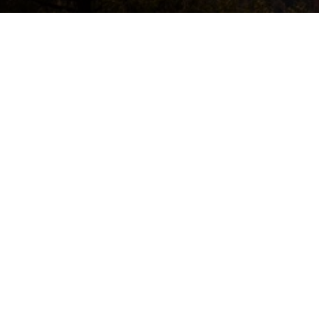
УСЛУГИ
О КЛ
огорья.