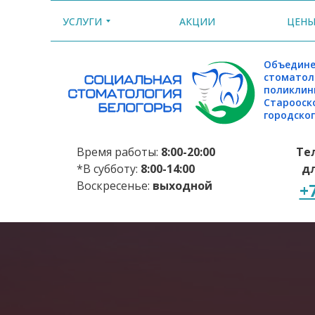
УСЛУГИ
АКЦИИ
ЦЕН
Объедине
стоматол
поликлин
Старооск
городског
Время работы:
8:00-20:00
Те
*В субботу:
8:00-14:00
дл
Воскресенье:
выходной
+